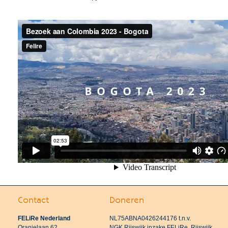
Contact
Doneren
FELiRe Nederland
NL75ABNA0426244176 t.n.v.
Oranjelaan 62
NGK Rijswijk inzake FELiRe, Rijswijk