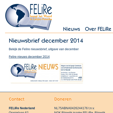
Nieuws
Over FELiRe
Nieuwsbrief december 2014
Bekijk de Felire nieuwsbrief, uitgave van december
Felire nieuws december 2014
Contact
Doneren
FELiRe Nederland
NL75ABNA0426244176 t.n.v.
Oranjelaan 62
NGK Rijswijk inzake FELiRe, Rijswijk