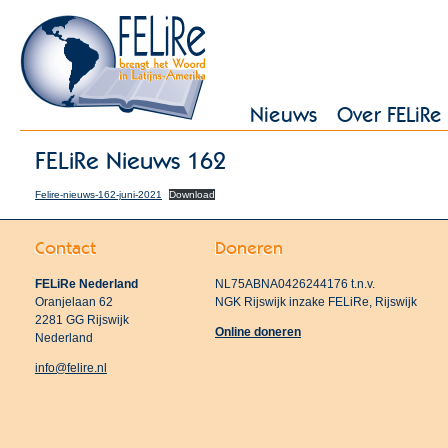
Nieuws
Over FELiRe
FELiRe Nieuws 162
Felire-nieuws-162-juni-2021
Download
Contact
Doneren
FELiRe Nederland
NL75ABNA0426244176 t.n.v.
Oranjelaan 62
NGK Rijswijk inzake FELiRe, Rijswijk
2281 GG Rijswijk
Online doneren
Nederland
info@felire.nl